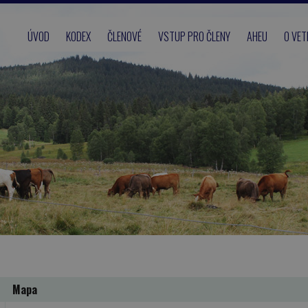
HLAVNÍ MENU
ÚVOD
KODEX
ČLENOVÉ
VSTUP PRO ČLENY
AHEU
O VET
Mapa