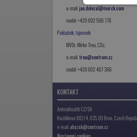
e-mail:
jan.dolezal@merck.com
mobil: +420 602 506 776
Pokladník, tajemník
MVDr. Mirko Treu, CSc.
e-mail:
treu@centrum.cz
mobil: +420 602 407 366
KONTAKT
Animalhealth CZ/SK
Kachlíkova 882/4, 635 00 Brno, Czech Republ
e-mail:
ahczsk@centrum.cz
Nastavení cookies