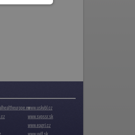
lhealtheurope.eu
www.uskvbl.cz
.cz
www.svpssr.sk
www.eagri.cz
z
www.uvlf.sk