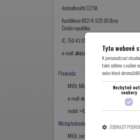
Animalhealth CZ/SK
Kachlíkova 882/4, 635 00 Brno
Česká republika
IČ: 750 43 017
Tyto webové s
e-mail:
ahczsk@centrum.cz
K personalizaci obsahu
také sdílíme s našimi r
nebo které shromáždili
Předseda
MVDr. Milan Malena
Nezbytně nu
soubory
e-mail:
milan.malena@bayer.com
mobil: +420 736 750 053
Místopředseda
ZOBRAZIT PODRO
MVDr. Jan Doležal