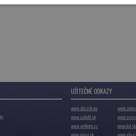
UŽITEČNÉ ODKAZY
www.ahczsk.eu
www.anima
ic
www.uskvbl.sk
www.svscr
www.vetkom.cz
www.kvl.sk
www.mpsr.sk
www.vfu.c