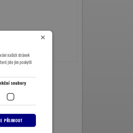
×
vání našich stránek
eré jste jim poskytli
nkční soubory
ŠE PŘIJMOUT